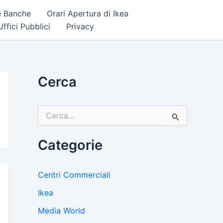
e Banche
Orari Apertura di Ikea
ffici Pubblici
Privacy
Cerca
C
e
r
c
Categorie
a
:
Centri Commerciali
Ikea
Media World