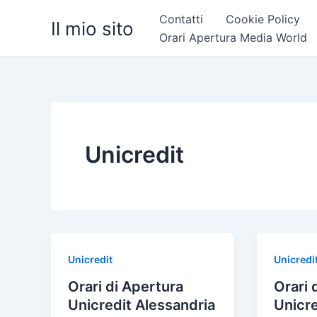
Vai
Contatti
Cookie Policy
Il mio sito
al
Orari Apertura Media World
contenuto
Unicredit
Unicredit
Unicredi
Orari di Apertura
Orari 
Unicredit Alessandria
Unicre