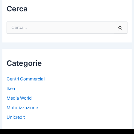
Cerca
C
e
r
c
a
:
Categorie
Centri Commerciali
Ikea
Media World
Motorizzazione
Unicredit