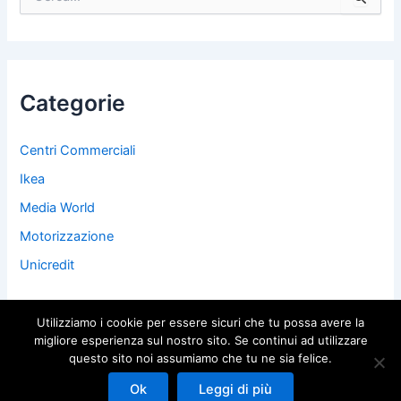
e
r
c
a
:
Categorie
Centri Commerciali
Ikea
Media World
Motorizzazione
Unicredit
Utilizziamo i cookie per essere sicuri che tu possa avere la
migliore esperienza sul nostro sito. Se continui ad utilizzare
questo sito noi assumiamo che tu ne sia felice.
Copyright © 2026 Il mio sito | Powered by
Tema WordPress Astra
Ok
Leggi di più