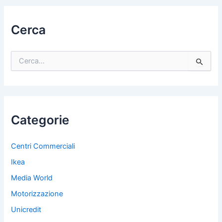
Cerca
C
e
r
c
a
:
Categorie
Centri Commerciali
Ikea
Media World
Motorizzazione
Unicredit